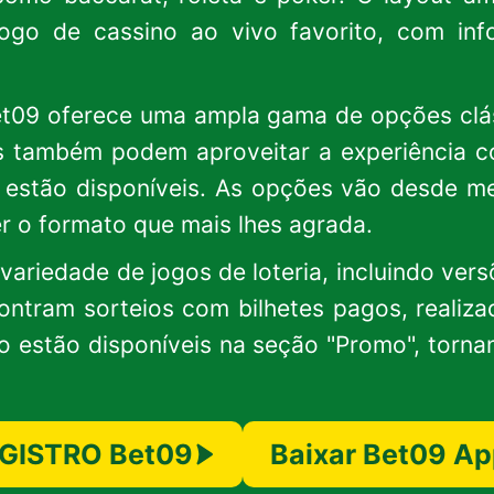
ogo de cassino ao vivo favorito, com in
t09 oferece uma ampla gama de opções clás
ios também podem aproveitar a experiência 
 estão disponíveis. As opções vão desde m
r o formato que mais lhes agrada.
iedade de jogos de loteria, incluindo vers
contram sorteios com bilhetes pagos, realiz
 estão disponíveis na seção "Promo", tornan
GISTRO Bet09
Baixar Bet09 Ap