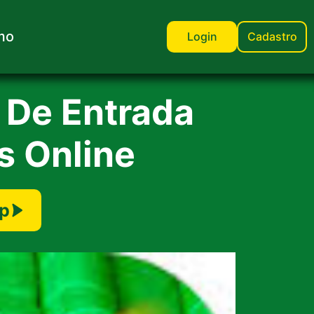
mo
Login
Cadastro
 De Entrada
s Online
p