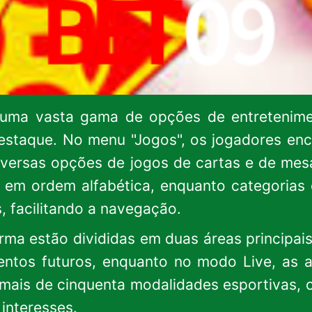
 uma vasta gama de opções de entretenime
estaque. No menu "Jogos", os jogadores enc
 diversas opções de jogos de cartas e de mes
 em ordem alfabética, enquanto categorias
 facilitando a navegação.
ma estão divididas em duas áreas principais 
ntos futuros, enquanto no modo Live, as 
e mais de cinquenta modalidades esportivas
interesses.